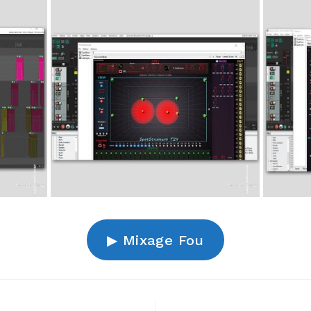
▶︎ Mixage Fou