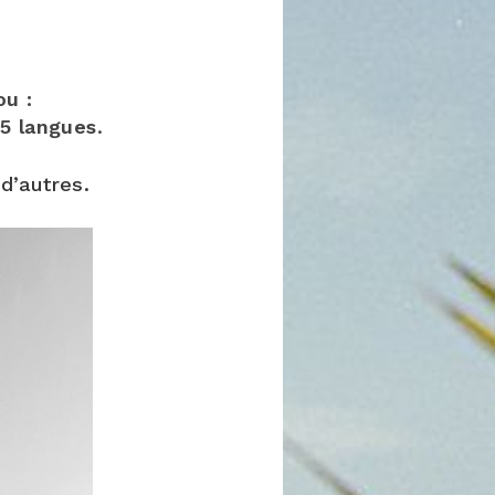
ou :
25 langues
.
d’autres.