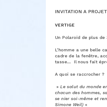
INVITATION A PROJE
VERTIGE
Un Polaroid de plus de 
L’homme a une belle car
cadre de la fenêtre, acc
tasse… Il nous fait épr
A quoi se raccrocher ?
»
Le salut du monde ent
chacun des hommes, sans
se nier soi-même et ren
Simone Weil)
«