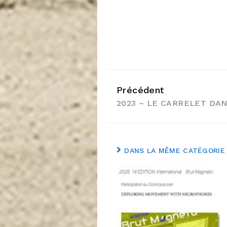
Précédent
Voir
2023 – LE CARRELET DA
la
Suite
DANS LA MÊME CATÉGORIE